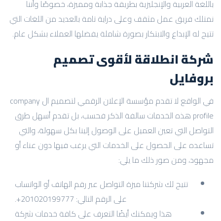
باللغة العربية والإنجليزية بطريقة جذابة ومميزة، خصوصًا وأننا
نمتلك فريق عمل مثقف وعلى دراية تامة بالعديد من اللغات التي
تتيح له الإبداع والابتكار بصورة شاملة يفضلها العملاء بشكل عام.
شركة انطلاقة
لأقوى تصميم
بروفايل
في الواقع لا تقدم مؤسسة الإعلان الرقمي لتصميم ال company
profile هذه الخدمات سالفة الذكر فحسب، بل تقدم أسهل طرق
التواصل التي تعين العميل على الوصول إلينا بكل سهولة، والتي
تساعده على الحصول على الخدمات التي يرغب فيها دون عناء أو
مجهود، ومن صور ذلك ما يلي:
تتيح لك شركتنا ميزة التواصل عبر رقم الهاتف أو الواتساب
على الرقم التالي: 201020199777+.
هذا ويمكنك أيضًا التعرف على كافة خدمات شركة