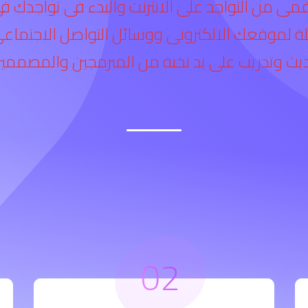
قمى من التواجد على الانترنت والبدء فى تواجدك 
ملة لموقعك الالكترونى ووسائل التواصل الاجتما
ث وتدريب على يد نخبة من المبرمجين والمصممي
02