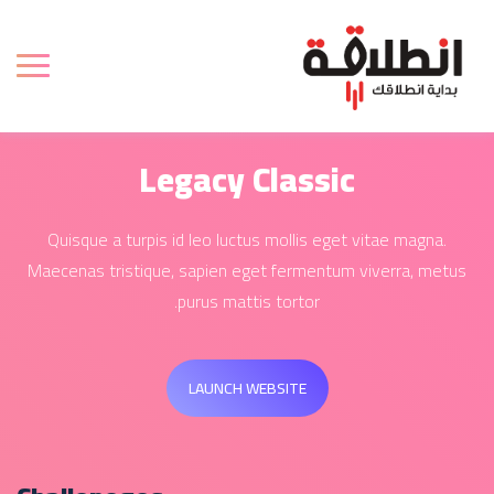
Legacy Classic
Quisque a turpis id leo luctus mollis eget vitae magna.
Maecenas tristique, sapien eget fermentum viverra, metus
purus mattis tortor.
LAUNCH WEBSITE