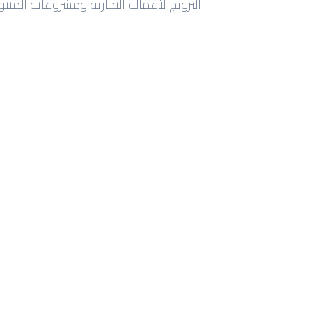
الترويج لأعماله التجارية ومشروعاته المت