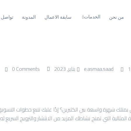
الخدمات
من نحن
سابقة الاعمال
المدونة
تواصل م
1 يناير, 2023
e.asmaa.saad
0 Comments
متلك شهرة واسعة بين الكثيرين؟ إذًا عليك تتبع خطوات التسويق
بك، تلك الفكرة المثالية التي تمنح نشاطك المزيد من الانتشار والترويج السر