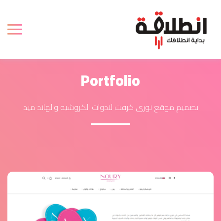
Portfolio
تصميم موقع نورى كرفت لادوات الكروشيه والهاند ميد